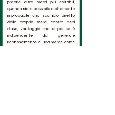
proprie altre merci più esitabili, 
quando sia impossibile o altamente 
improbabile uno scambio diretto 
delle proprie merci contro beni 
d'uso, vantaggio che di per sé è 
indipendente dal generale 
riconoscimento di una merce come 
denaro, perché qualsiasi siano le 
circostanze, un tale scambio 
avvicina notevolmente il singolo 
individuo economico al suo scopo, 
ossia all'acquisto dei beni d'uso di 
cui ha bisogno. Ora, poiché non 
esiste, per chiarire agli uomini i loro 
interessi economici, un mezzo 
migliore dell'osservare il successo 
economico di coloro che mettono in 