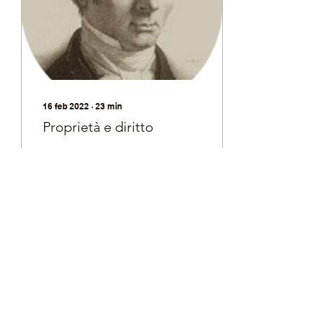
16 feb 2022
∙
23
min
Proprietà e diritto
La fiducia dei miei
concittadini mi ha
investito del titolo di
legislatore. Avrei
certamente rifiutato quel
titolo se l'avessi inteso...
3
0