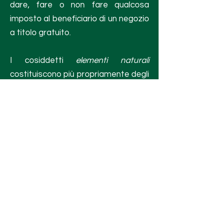
dare, fare o non fare qualcosa
imposto al beneficiario di un negozio
a titolo gratuito.
I cosiddetti
elementi naturali
costituiscono più propriamente degli
effetti impliciti ricollegati
automaticamente dalla legge al
compimento di un determinato
negozio giuridico.
Note