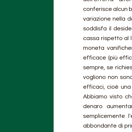
conferisce alcun 
variazione nella 
soddisfa il desid
cassa rispetto al 
moneta vanifiche
efficace (più effi
sempre, se richies
vogliono non sono
efficaci, cioè un
Abbiamo visto ch
denaro aumentan
semplicemente l'
abbondante di prim