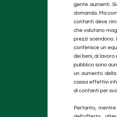
gente aumenti. Si
domanda. Ma come 
contanti deve ri
che valutano magg
prezzi scendono. 
conferisce un equil
dei beni, al lavoro 
pubblico sono aume
un aumento della s
cassa effettivi in
di contanti per svo
Pertanto, mentre 
dell'offerta alt