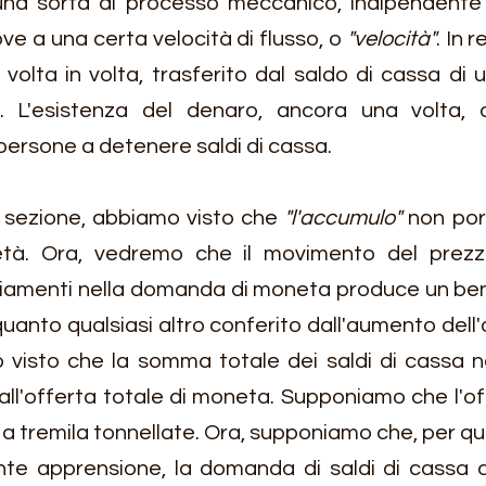
una sorta di processo meccanico, indipendente 
e a una certa velocità di flusso, o
 "velocità"
. In r
di volta in volta, trasferito dal saldo di cassa di
a. L'esistenza del denaro, ancora una volta, d
e persone a detenere saldi di cassa.
ta sezione, abbiamo visto che 
"l'accumulo"
 non por
ietà. Ora, vedremo che il movimento del prezz
amenti nella domanda di moneta produce un bene
quanto qualsiasi altro conferito dall'aumento dell'o
o visto che la somma totale dei saldi di cassa ne
all'offerta totale di moneta. Supponiamo che l'of
a tremila tonnellate. Ora, supponiamo che, per qua
te apprensione, la domanda di saldi di cassa d