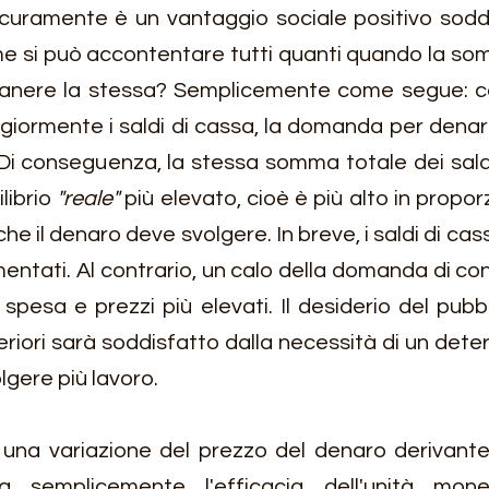
curamente è un vantaggio sociale positivo sodd
si può accontentare tutti quanti quando la som
manere la stessa? Semplicemente come segue: co
iormente i saldi di cassa, la domanda per denar
Di conseguenza, la stessa somma totale dei saldi
ibrio 
"reale"
 più elevato, cioè è più alto in proporz
che il denaro deve svolgere. In breve, i saldi di cass
ntati. Al contrario, un calo della domanda di con
pesa e prezzi più elevati. Il desiderio del pubbli
feriori sarà soddisfatto dalla necessità di un dete
lgere più lavoro.
una variazione del prezzo del denaro derivante 
era semplicemente l'efficacia dell'unità mon