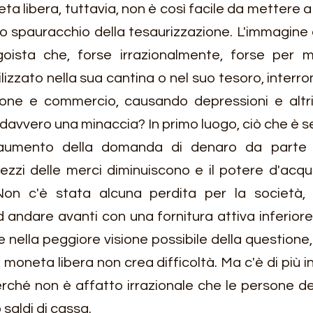
neta libera, tuttavia, non è così facile da mettere a 
ico spauracchio della tesaurizzazione. L'immagine 
ista che, forse irrazionalmente, forse per mot
lizzato nella sua cantina o nel suo tesoro, interro
zione e commercio, causando depressioni e altri
 davvero una minaccia? In primo luogo, ciò che è 
umento della domanda di denaro da parte del
zzi delle merci diminuiscono e il potere d'acquis
on c'è stata alcuna perdita per la società, 
andare avanti con una fornitura attiva inferiore 
e nella peggiore visione possibile della questione, q
moneta libera non crea difficoltà. Ma c'è di più in
rché non è affatto irrazionale che le persone des
 saldi di cassa.