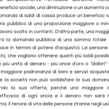
beneficio sociale, una diminuzione o un aumento c
domanda di saldi di cassa produce un beneficio so
erio pubblico di una proporzione maggiore o minor
lavoro svolto in contanti. D'altra parte, una maggi
rà la domanda pubblica di una somma totale d
cace in termini di potere d'acquisto). Le persone 
to, che vogliono ottenere quanti più soldi possibi
 più unità di denaro - più once d'oro o 
"dollari"
 
a maggiore padronanza di beni e servizi acquistat
e la società non può soddisfare la sua domand
do la sua offerta, perché una maggiore offe
efficacia di ogni oncia e il denaro non sarà r
a. Il tenore di vita delle persone (tranne negli us