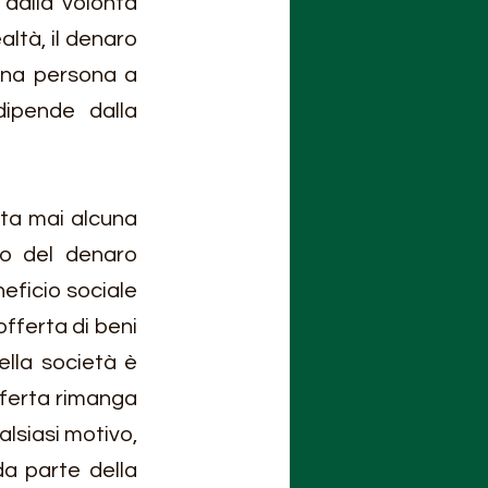
dalla volontà 
ealtà, il denaro 
 una persona a 
ipende dalla 
ta mai alcuna 
o del denaro 
ficio sociale 
fferta di beni 
lla società è 
ferta rimanga 
lsiasi motivo, 
a parte della 