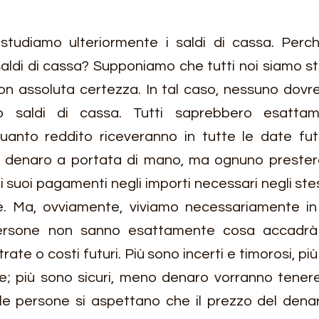
studiamo ulteriormente i saldi di cassa. Perch
ldi di cassa? Supponiamo che tutti noi siamo stat
 con assoluta certezza. In tal caso, nessuno dovr
 saldi di cassa. Tutti saprebbero esattam
anto reddito riceveranno in tutte le date futu
 denaro a portata di mano, ma ognuno presterà 
suoi pagamenti negli importi necessari negli stessi
e. Ma, ovviamente, viviamo necessariamente in
ersone non sanno esattamente cosa accadrà l
rate o costi futuri. Più sono incerti e timorosi, più 
; più sono sicuri, meno denaro vorranno tenere
 le persone si aspettano che il prezzo del dena