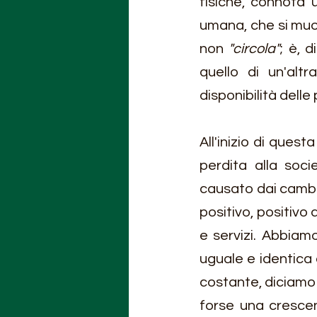
fisiche, connota 
umana, che si muov
non 
"circola"
; è, 
quello di un'altr
disponibilità dell
All'inizio di ques
perdita alla soc
causato dai cambi
positivo, positivo 
e servizi. Abbiam
uguale e identica 
costante, diciamo 
forse una crescen