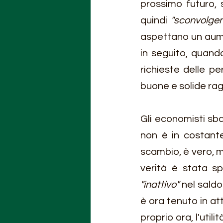
prossimo futuro, 
quindi 
"sconvolge
aspettano un aume
in seguito, quand
richieste delle p
buone e solide rag
Gli economisti sb
non è in costant
scambio, è vero, m
"inattivo"
 nel saldo
è ora tenuto in att
proprio ora, l'util