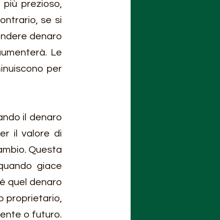
più prezioso, 
trario, se si 
ndere denaro 
aumenterà. Le 
inuiscono per 
ndo il denaro 
r il valore di 
ambio. Questa 
verità è stata spesso trascurata. Il denaro è altrettanto utile quando giace 
hé quel denaro 
 proprietario, 
ente o futuro. 