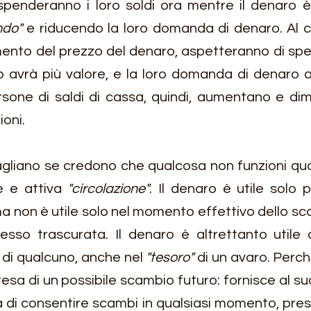
spenderanno i loro soldi ora mentre il denaro è 
ndo"
 e riducendo la loro domanda di denaro. Al con
nto del prezzo del denaro, aspetteranno di spe
o avrà più valore, e la loro domanda di denaro 
ersone di saldi di cassa, quindi, aumentano e dim
ioni.
agliano se credono che qualcosa non funzioni qua
e e attiva
 "circolazione"
. Il denaro è utile solo pe
a non è utile solo nel momento effettivo dello sc
 di qualcuno, anche nel 
"tesoro"
 di un avaro. Perc
esa di un possibile scambio futuro: fornisce al suo
ità di consentire scambi in qualsiasi momento, pres