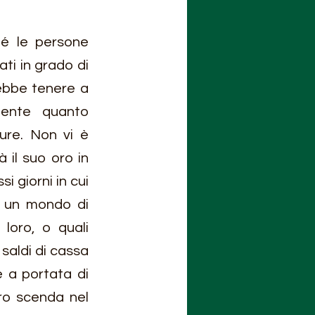
é le persone 
i in grado di 
ebbe tenere a 
ente quanto 
re. Non vi è 
il suo oro in 
 giorni in cui 
 un mondo di 
oro, o quali 
saldi di cassa 
 a portata di 
ro scenda nel 