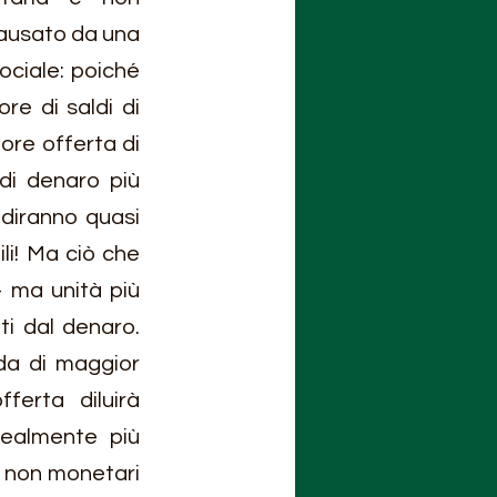
ausato da una 
ciale: poiché 
e di saldi di 
ore offerta di 
i denaro più 
diranno quasi 
li! Ma ciò che 
- ma unità più 
i dal denaro. 
a di maggior 
rta diluirà 
ealmente più 
i non monetari 