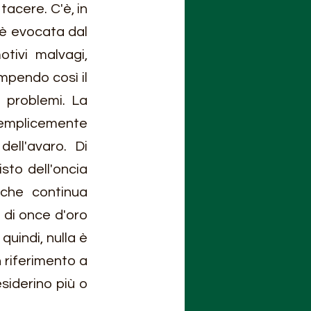
tacere. C'è, in 
è evocata dal 
ivi malvagi, 
mpendo così il 
 problemi. La 
semplicemente 
l'avaro. Di 
to dell'oncia 
che continua 
di once d'oro 
uindi, nulla è 
 riferimento a 
iderino più o 