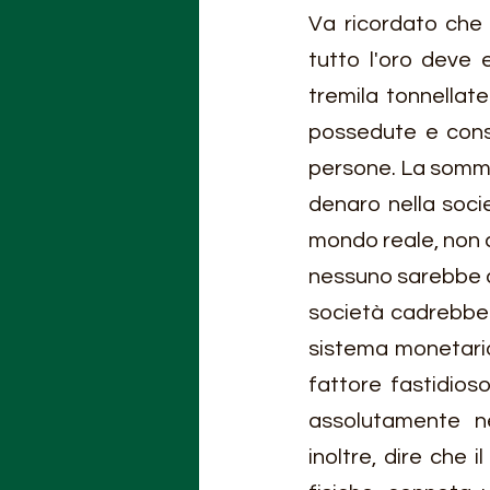
Va ricordato che 
tutto l'oro deve 
tremila tonnellate
possedute e conse
persone. La somma 
denaro nella socie
mondo reale, non 
nessuno sarebbe d
società cadrebbe al
sistema monetario 
fattore fastidios
assolutamente ne
inoltre, dire che i