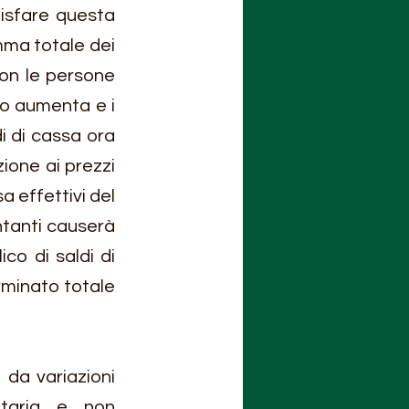
isfare questa 
ma totale dei 
n le persone 
o aumenta e i 
 di cassa ora 
ione ai prezzi 
a effettivi del 
tanti causerà 
co di saldi di 
rminato totale 
da variazioni 
etaria e non 