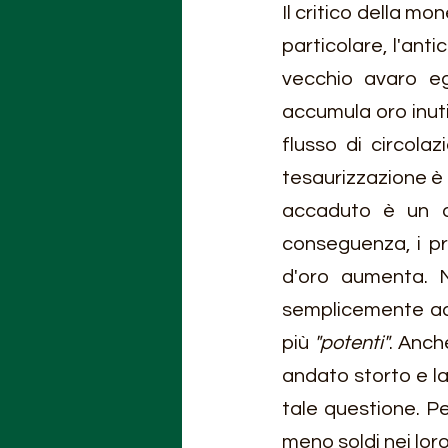
Il critico della mo
particolare, l'ant
vecchio avaro ego
accumula oro inuti
flusso di circola
tesaurizzazione è
accaduto è un a
conseguenza, i pre
d'oro aumenta. N
semplicemente ad 
più 
"potenti"
. Anch
andato storto e la 
tale questione. Pe
meno soldi nei loro