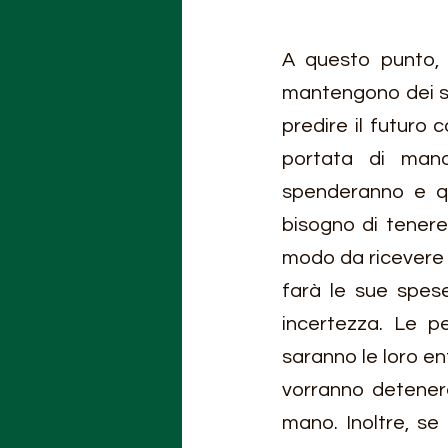
A questo punto, 
mantengono dei sa
predire il futuro
portata di mano
spenderanno e qu
bisogno di tenere
modo da ricevere i 
farà le sue spes
incertezza. Le p
saranno le loro ent
vorranno detenere
mano. Inoltre, se